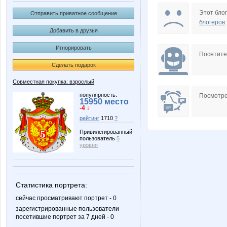
Leno4kaNN
MA
Этот блог
Отправить приватное сообщение
блогеров
.
Добавить в друзья
Игнорировать
Pristavochka
Pugovk
Посетит
Сделать подарок
Совместная покупка: взрослый
adelnn
anaida
популярность:
Посмотре
15950 место
-4 ↓
рейтинг
1710
?
Привилегированный
пользователь
5
mariza82
natali18
уровня
Статистика портрета:
tarakuly
yachka
сейчас просматривают портрет - 0
зарегистрированные пользователи
посетившие портрет за 7 дней - 0