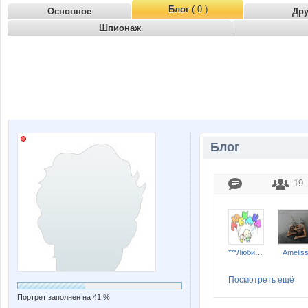
Блог
( 0 )
Основное
Др
Шпионаж
Блог
19
***Любимка***
Amelis
Посмотреть ещё
Портрет заполнен на 41 %