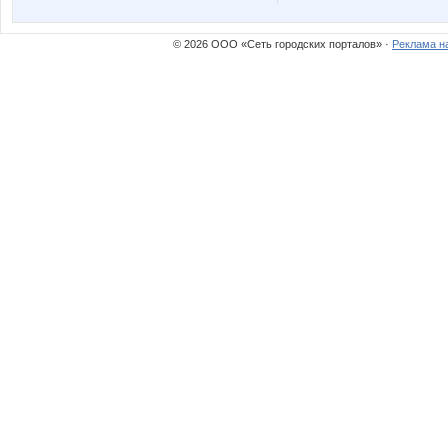
Котечка
ЛавИз
© 2026 ООО «Сеть городских порталов» ·
Реклама н
Тюня
Василис